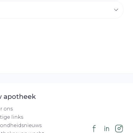
r
erende
Parfums en
geurproducten
 apotheek
CBD
r ons
tige links
ondheidsnieuws