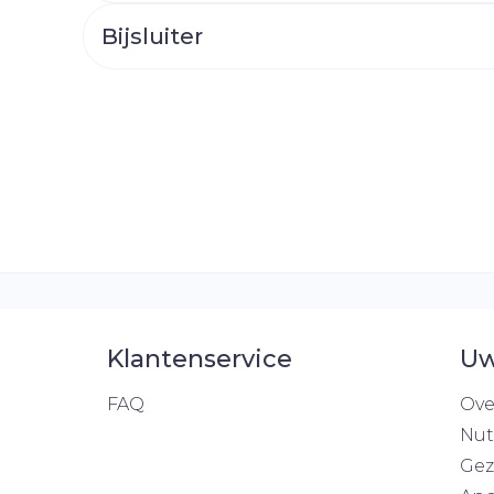
Toon mee
Bijsluiter
orging
Supplementen
Insectenw
middelen
n
Mondmaskers
rnissen
d -
huid
uid
Klantenservice
Uw
Zelfbruiner
Scheren
FAQ
Ove
Nut
Gez