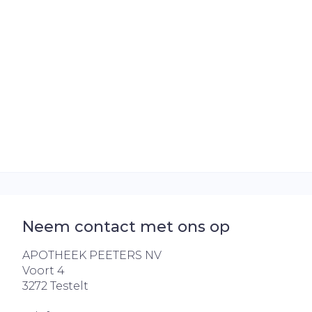
Haar
Gezichtsverz
Pillendozen e
Pigmentstoo
accessoires
Gevoelige hui
geïrriteerde 
Gemengde h
Doffe huid
Toon meer
Neem contact met ons op
Snurken
APOTHEEK PEETERS NV
Voort 4
3272
Testelt