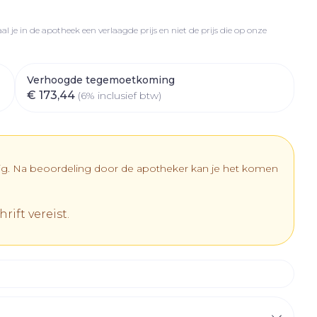
rapie
vogels
Wondzorg
Toon meer
l je in de apotheek een verlaagde prijs en niet de prijs die op onze
Diagnosetesten en
meetapparatuur
Oren
Mond en keel
 stress
Vlooien en teken
Verhoogde tegemoetkoming
Alcoholtest
ing
Oordopjes
Zuigtabletten
€ 173,44
(6% inclusief btw)
 therapie -
Bloeddrukmeter
els
d
 en -
Oorreiniging
Spray - oplossing
Mond, muil of snavel
Cholesteroltest
el
ozen
Oordruppels
Hartslagmeter
en
dig. Na beoordeling door de apotheker kan je het komen
elen
Toon meer
r
rift vereist.
cherming
Hygiëne
Ergonomie
nning en -
Aambeien
es
Bad en douche
Ademhaling en zuurstof
tje
Badkamer