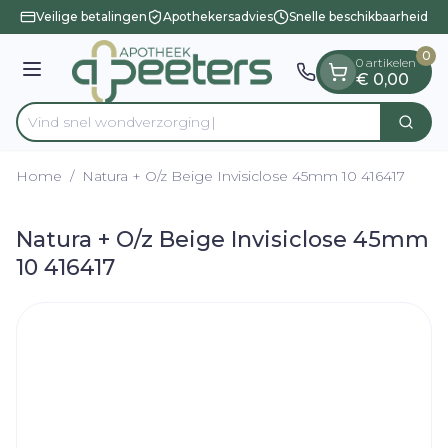
Dia 1 van 1
Ga naar de inhoud
Veilige betalingen
Apothekersadvies
Snelle beschikbaarheid
0
0 artikelen
Menu
€ 0,00
Vind snel wondver
Zoek
Product, merk, categorie...
Home
/
Natura + O/z Beige Invisiclose 45mm 10 416417
Natura + O/z Beige Invisiclose 45mm
10 416417