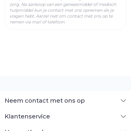
voorkomen
zorg. Na aankoop van een geneesmiddel of medisch
hulpmiddel kun je contact met ons opnemen als je
De vitale functies van de patiënt moeten
vragen hebt. Aarzel niet om contact met ons op te
onder nauwlettend toezicht gehouden
nemen via mail of telefoon.
worden tijdens de injectie. Als
toxiciteitssymptomen optreden, moet de
injectie onmiddellijk gestopt worden
Fractionering van de berekende lokale
anesthetische dosis is aanbevolen, ongeacht
de toedieningwijze
Neem contact met ons op
Klantenservice