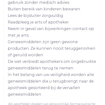
Breedte
152 mm
(1:200000) aanbevolen. Een onopzettelijke
gebruik zonder medisch advies.
intravasculaire injectie kan zo herkend
Buiten bereik van kinderen bewaren.
Lengte
121 mm
worden aan een tijdelijke versnelling van de
Lees de bijsluiter zorgvuldig.
hartslag en een accidentele intrathecale
Raadpleeg je arts of apotheker.
Diepte
53 mm
injectie aan tekenen van een spinale blok
Neem in geval van bijwerkingen contact op
Ropivacaïnehydrochloride moet traag of in
met je arts.
Hoeveelheid
5
stijgende doses geïnjecteerd worden, bij een
Geneesmiddelen zijn geen gewone
Verpakking
snelheid van 25-50 mg/min, onder
producten. Ze kunnen nooit teruggenomen
nauwlettende observatie van de vitale
of geruild worden.
Actieve
ropivacaïne hydrochloride
Ingrediënten
functies van de patiënt en verbaal contact
De wet verbiedt apothekers om ongebruikte
moet onderhouden worden. Als
geneesmiddelen terug te nemen.
Kamertemperatuur (15°C -
toxiciteitssymptomen optreden, moet de
In het belang van uw veiligheid worden alle
Behoud
25°C)
injectie onmiddellijk gestopt worden
geneesmiddelen die u terugbrengt naar de
De epidurale blok kan max. 3 dagen duren
apotheek gesorteerd bij de vervallen
Voorzichtig aspireren voor en tijdens de
geneesmiddelen.
injectie om intravasculaire injectie te
Als apotheker bieden we persoonlijke farmaceutische