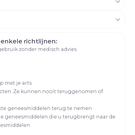
hie
Diverse
r
Toon meer
oet
geneesmiddelen
r
a Belgium
erende
Parfums en
geurproducten
 enkele richtlijnen:
gebruik zonder medisch advies.
 met je arts.
cten. Ze kunnen nooit teruggenomen of
kte geneesmiddelen terug te nemen.
lle geneesmiddelen die u terugbrengt naar de
CBD
eesmiddelen.