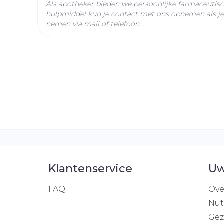
Als apotheker bieden we persoonlijke farmaceutis
moxifloxacine
Ingrediënten
hulpmiddel kun je contact met ons opnemen als je 
nemen via mail of telefoon.
Behoud
Kamertemperatuur (15°
Klantenservice
Uw
FAQ
Ove
Nut
Gez