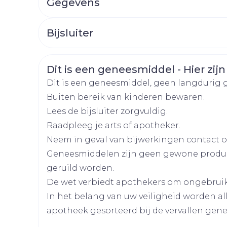
Gegevens
Afslanken
Homeopat
Toon mee
Enkel en v
CNK
3094034
Toon mee
Bijsluiter
Organisaties
Nederlands
Arega Pharma NV, Tev
Duits
Frans
orging
Supplementen
Insectenw
middelen
Veiligheidsinformatie
Dit is een geneesmiddel - Hier zijn
n
Mondmaskers
rnissen
Merken
Teva
Dit is een geneesmiddel, geen langdurig 
d -
Buiten bereik van kinderen bewaren.
huid
Breedte
73 mm
Lees de bijsluiter zorgvuldig.
uid
Raadpleeg je arts of apotheker.
Lengte
106 mm
Neem in geval van bijwerkingen contact op
Geneesmiddelen zijn geen gewone produ
Diepte
27 mm
geruild worden.
De wet verbiedt apothekers om ongebrui
Hoeveelheid
14
In het belang van uw veiligheid worden a
Zelfbruiner
Scheren
Verpakking
apotheek gesorteerd bij de vervallen gen
Actieve