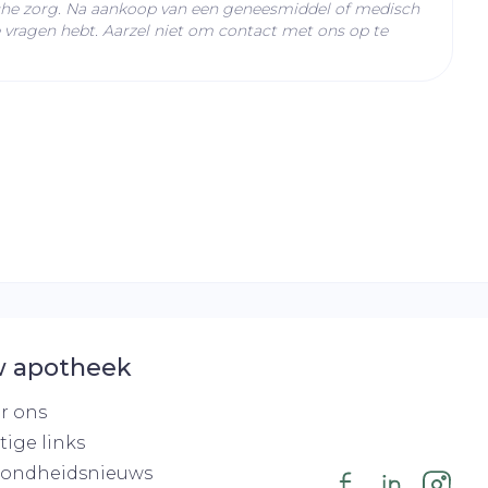
che zorg. Na aankoop van een geneesmiddel of medisch
vragen hebt. Aarzel niet om contact met ons op te
C - 25°C)
 apotheek
r ons
tige links
ondheidsnieuws