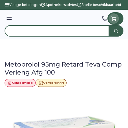
Ga naar de inhoud
Veilige betalingen
Apothekersadvies
Snelle beschikbaarheid
Menu
Zoek
Product, merk, categorie...
Metoprolol 95mg Retard Teva Comp
Verleng Afg 100
Geneesmiddel
Op voorschrift