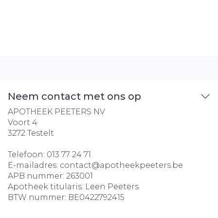
Neem contact met ons op
APOTHEEK PEETERS NV
Voort 4
3272
Testelt
Telefoon:
013 77 24 71
E-mailadres:
contact@
apotheekpeeters.be
APB nummer:
263001
Apotheek titularis:
Leen Peeters
BTW nummer:
BE0422792415