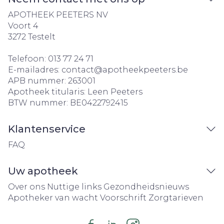
APOTHEEK PEETERS NV
Voort 4
3272
Testelt
Telefoon:
013 77 24 71
E-mailadres:
contact@
apotheekpeeters.be
APB nummer:
263001
Apotheek titularis:
Leen Peeters
BTW nummer:
BE0422792415
Klantenservice
FAQ
Uw apotheek
Over ons
Nuttige links
Gezondheidsnieuws
Apotheker van wacht
Voorschrift
Zorgtarieven