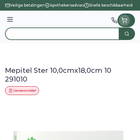
Ga naar de inhoud
Veilige betalingen
Apothekersadvies
Snelle beschikbaarheid
Menu
Zoek
Product, merk, categorie...
Mepitel Ster 10,0cmx18,0cm 10
291010
Geneesmiddel