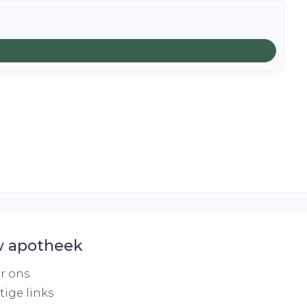
 apotheek
r ons
tige links