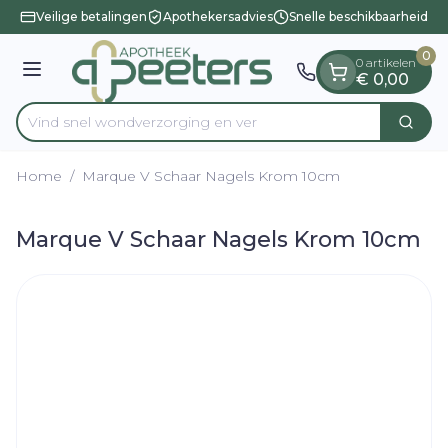
Dia 1 van 1
Ga naar de inhoud
Veilige betalingen
Apothekersadvies
Snelle beschikbaarheid
0
0 artikelen
Menu
€ 0,00
Vind snel wondverzorging
Zoek
Product, merk, categorie...
Home
/
Marque V Schaar Nagels Krom 10cm
Marque V Schaar Nagels Krom 10cm