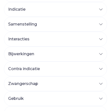
Indicatie
Profylaxe van Plasmodium falciparum
Samenstelling
malaria bij volwassenen en kinderen die 11-
40 kg wegen
Interacties
Behandeling van acute, ongecompliceerde
Plasmodium falciparum malaria bij kinderen
Bijwerkingen
die > 5 kg en < 11 kg wegen
Contra indicatie
Zwangerschap
P. falciparum
Gebruik
11-20 kg : 1 tablet.