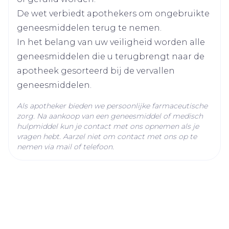
een max. absorptie)
De wet verbiedt apothekers om ongebruikte
atovaquon, proguanil
Actieve
In geval van braken binnen 1 uur na inname
Ingrediënten
hydrochloride
geneesmiddelen terug te nemen.
van de dosis moet een nieuwe dosis worden
In het belang van uw veiligheid worden alle
ingenomen
Kamertemperatuur (15°C -
geneesmiddelen die u terugbrengt naar de
Behoud
25°C)
apotheek gesorteerd bij de vervallen
geneesmiddelen.
Als apotheker bieden we persoonlijke farmaceutische
zorg. Na aankoop van een geneesmiddel of medisch
hulpmiddel kun je contact met ons opnemen als je
vragen hebt. Aarzel niet om contact met ons op te
nemen via mail of telefoon.