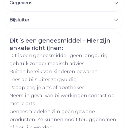
Gegevens
21-30 kg : 2 tabletten
CNK
1753581
31-40 kg : 3 tabletten
Bijsluiter
beginnen 24 of 48 uur voor het afreizen naar
Nederlands
SA Glaxosmithkline
Nederlands
Duits
een streek waar malaria endemisch is,
Organisaties
Pharmaceuticals (GSK)
Veiligheidsinformatie
worden voortgezet gedurende het hele
Dit is een geneesmiddel - Hier zijn
Duits
Frans
Frans
enkele richtlijnen:
verblijf, dat niet langer mag duren dan 28
Merken
Gsk
dagen,
Dit is een geneesmiddel, geen langdurig
en moet worden voortgezet tot 7 dagen na
gebruik zonder medisch advies.
Breedte
60 mm
het verlaten van de streek.
Buiten bereik van kinderen bewaren.
Lees de bijsluiter zorgvuldig.
Lengte
130 mm
5-8 kg : 2 tablet /dag in één keer drie dagen
Raadpleeg je arts of apotheker.
na elkaar
Neem in geval van bijwerkingen contact op
Diepte
20 mm
9-10 kg : 3 tabletten /dag in één keer drie
met je arts.
dagen na elkaar
Geneesmiddelen zijn geen gewone
Hoeveelheid
12
producten. Ze kunnen nooit teruggenomen
Verpakking
Met voedsel of een melkachtige drank (om
of geruild worden.