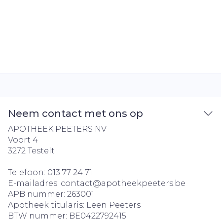
Neem contact met ons op
APOTHEEK PEETERS NV
Voort 4
3272
Testelt
Telefoon:
013 77 24 71
E-mailadres:
contact@
apotheekpeeters.be
APB nummer:
263001
Apotheek titularis:
Leen Peeters
BTW nummer:
BE0422792415