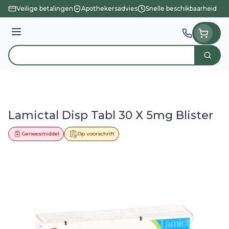
Ga naar de inhoud
Veilige betalingen
Apothekersadvies
Snelle beschikbaarheid
Menu
Zoek
Product, merk, categorie...
Lamictal Disp Tabl 30 X 5mg Blister
Geneesmiddel
Op voorschrift