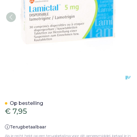
Lamictal Disp Tabl 30 X 5m
Op bestelling
€ 7,95
Terugbetaalbaar
Als je recht hebt op een terugbetaling voor dit geneesmiddel, betaal je in