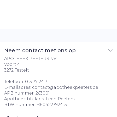
Neem contact met ons op
APOTHEEK PEETERS NV
Voort 4
3272
Testelt
Telefoon:
013 77 24 71
E-mailadres:
contact@
apotheekpeeters.be
APB nummer:
263001
Apotheek titularis:
Leen Peeters
BTW nummer:
BE0422792415