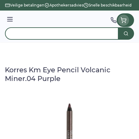
Ga naar de inhoud
Veilige betalingen
Apothekersadvies
Snelle beschikbaarheid
Menu
Zoek
Product, merk, categorie...
Korres Km Eye Pencil Volcanic
Miner.04 Purple