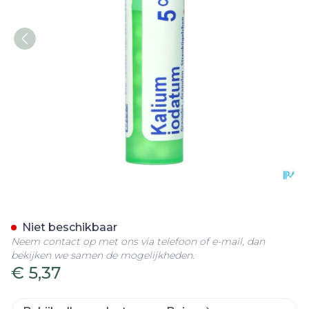
Kalium Iodatum 5ch Gr 4g
Niet beschikbaar
Neem contact op met ons via telefoon of e-mail, dan
bekijken we samen de mogelijkheden.
€ 5,37