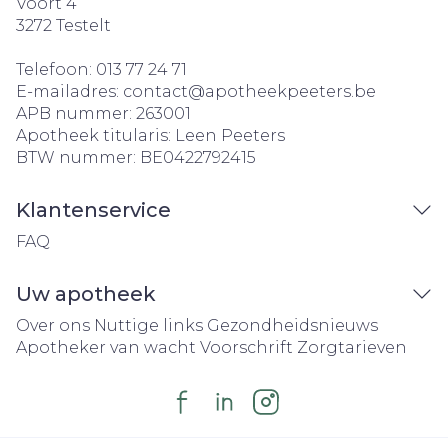
Voort 4
3272
Testelt
Telefoon:
013 77 24 71
E-mailadres:
contact@
apotheekpeeters.be
APB nummer:
263001
Apotheek titularis:
Leen Peeters
BTW nummer:
BE0422792415
Klantenservice
FAQ
Uw apotheek
Over ons
Nuttige links
Gezondheidsnieuws
Apotheker van wacht
Voorschrift
Zorgtarieven