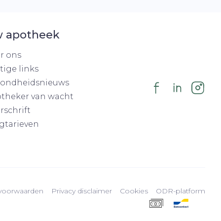
 apotheek
r ons
tige links
ondheidsnieuws
theker van wacht
rschrift
gtarieven
voorwaarden
Privacy disclaimer
Cookies
ODR-platform