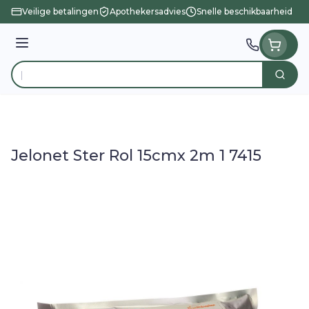
Ga naar de inhoud
Veilige betalingen
Apothekersadvies
Snelle beschikbaarheid
Menu
Zoek
Product, merk, categorie...
Jelonet Ster Rol 15cmx 2m 1 7415