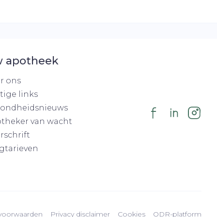
 apotheek
r ons
tige links
ondheidsnieuws
theker van wacht
rschrift
gtarieven
voorwaarden
Privacy disclaimer
Cookies
ODR-platform