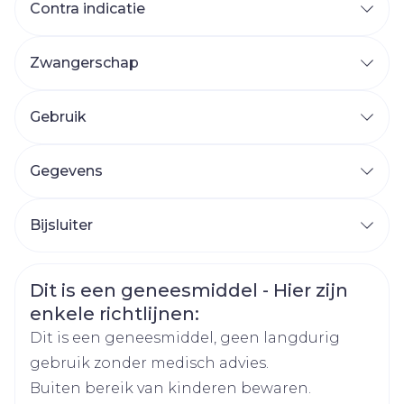
Contra indicatie
Zwangerschap
Gebruik
Gegevens
CNK
3759164
Bijsluiter
Organisaties
Nederlands
Heel Belgium
Duits
Frans
Veiligheidsinformatie
Dit is een geneesmiddel - Hier zijn
Breedte
50 mm
enkele richtlijnen:
Dit is een geneesmiddel, geen langdurig
Lengte
75 mm
gebruik zonder medisch advies.
Buiten bereik van kinderen bewaren.