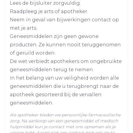
Diepte
48 mm
Lees de bijsluiter zorgvuldig.
Raadpleeg je arts of apotheker.
Actieve
geen actieve ingrediënten
Neem in geval van bijwerkingen contact op
Ingrediënten
met je arts.
Geneesmiddelen zijn geen gewone
Kamertemperatuur (15°C -
Behoud
producten. Ze kunnen nooit teruggenomen
25°C)
of geruild worden.
De wet verbiedt apothekers om ongebruikte
geneesmiddelen terug te nemen.
In het belang van uw veiligheid worden alle
geneesmiddelen die u terugbrengt naar de
apotheek gesorteerd bij de vervallen
geneesmiddelen.
Als apotheker bieden we persoonlijke farmaceutische
zorg. Na aankoop van een geneesmiddel of medisch
hulpmiddel kun je contact met ons opnemen als je
vragen hebt. Aarzel niet om contact met ons op te