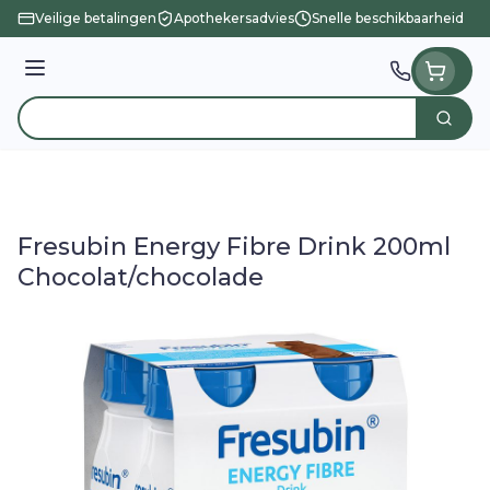
Ga naar de inhoud
Veilige betalingen
Apothekersadvies
Snelle beschikbaarheid
Menu
Zoek
Product, merk, categorie...
Fresubin Energy Fibre Drink 200ml
Chocolat/chocolade