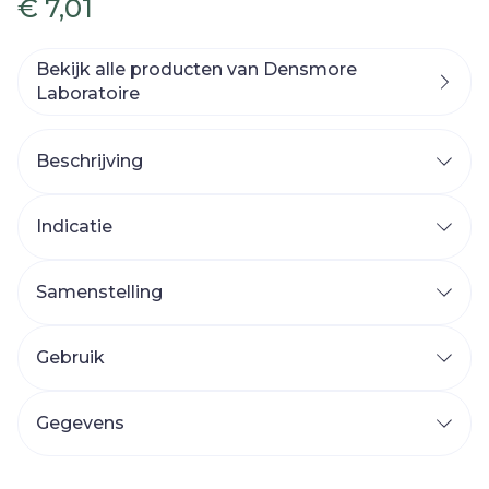
€ 7,01
Bekijk alle producten van Densmore
Laboratoire
Beschrijving
Indicatie
Samenstelling
Gemiddelde voedingswaarden per 1 tablet :
Gebruik
Gegevens
Voordelen van Folic'Expert:
CNK
4763553