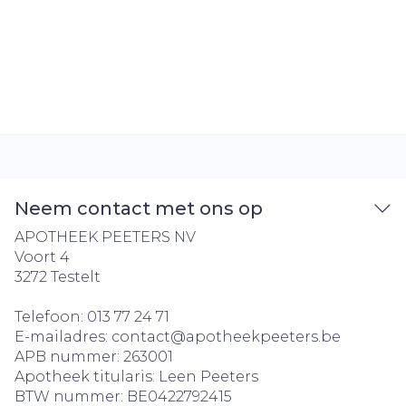
Neem contact met ons op
APOTHEEK PEETERS NV
Voort 4
3272
Testelt
Telefoon:
013 77 24 71
E-mailadres:
contact@
apotheekpeeters.be
APB nummer:
263001
Apotheek titularis:
Leen Peeters
BTW nummer:
BE0422792415