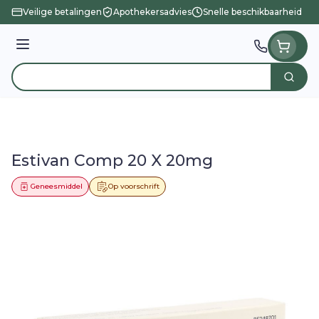
Ga naar de inhoud
Veilige betalingen
Apothekersadvies
Snelle beschikbaarheid
Menu
Zoek
Product, merk, categorie...
Estivan Comp 20 X 20mg
Geneesmiddel
Op voorschrift