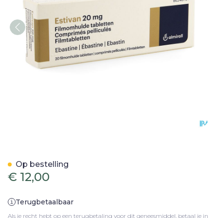
Estivan Comp 20 X 20mg
Op bestelling
€ 12,00
Terugbetaalbaar
Als je recht hebt op een terugbetaling voor dit geneesmiddel, betaal je in