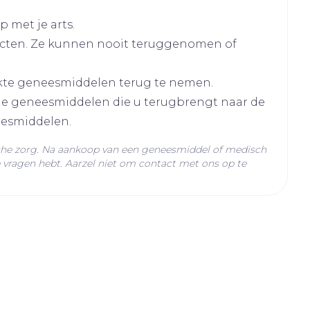
hie
Diverse
r
Toon meer
oet
geneesmiddelen
 met je arts.
r
cten. Ze kunnen nooit teruggenomen of
erende
Parfums en
kte geneesmiddelen terug te nemen.
geurproducten
ir disoproxil (onder de vorm van maleaat)
lle geneesmiddelen die u terugbrengt naar de
eesmiddelen.
C - 25°C)
che zorg. Na aankoop van een geneesmiddel of medisch
vragen hebt. Aarzel niet om contact met ons op te
CBD