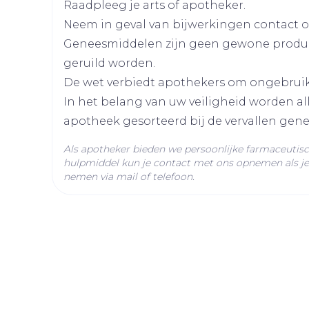
Afslanken
Homeopat
Raadpleeg je arts of apotheker.
Toon mee
Lengte
95 mm
Enkel en v
Neem in geval van bijwerkingen contact op
Toon mee
Geneesmiddelen zijn geen gewone produ
Diepte
55 mm
geruild worden.
orging
Supplementen
Insectenw
De wet verbiedt apothekers om ongebrui
middelen
Actieve
emtricitabine, tenofov
n
Mondmaskers
rnissen
In het belang van uw veiligheid worden a
Ingrediënten
apotheek gesorteerd bij de vervallen gen
d -
huid
Behoud
Kamertemperatuur (15°
Als apotheker bieden we persoonlijke farmaceutis
uid
hulpmiddel kun je contact met ons opnemen als je 
nemen via mail of telefoon.
Zelfbruiner
Scheren