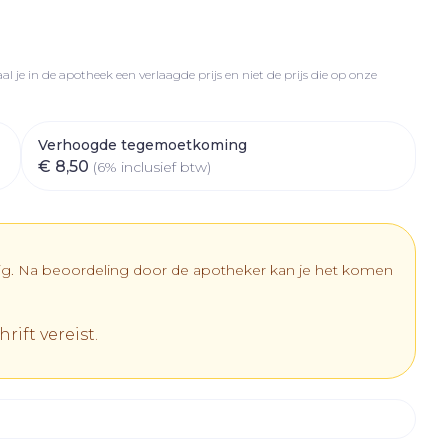
Botten, spieren en
nten
Toon meer
gewrichten
Fytotherapie
r
r
rapie
vogels
Wondzorg
Toon meer
l je in de apotheek een verlaagde prijs en niet de prijs die op onze
Diagnosetesten en
meetapparatuur
Oren
Mond en keel
 stress
Vlooien en teken
Verhoogde tegemoetkoming
€ 8,50
(6% inclusief btw)
Alcoholtest
ing
Oordopjes
Zuigtabletten
 therapie -
Bloeddrukmeter
els
d
 en -
Oorreiniging
Spray - oplossing
Mond, muil of snavel
Cholesteroltest
el
ozen
Oordruppels
Hartslagmeter
dig. Na beoordeling door de apotheker kan je het komen
en
elen
Toon meer
r
rift vereist.
cherming
Hygiëne
Ergonomie
nning en -
Aambeien