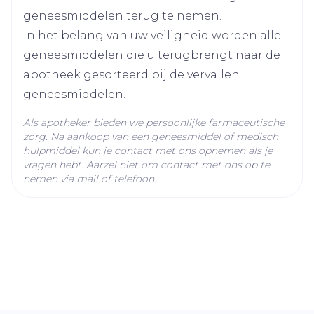
ebastine
Ingrediënten
geneesmiddelen terug te nemen.
In het belang van uw veiligheid worden alle
Kamertemperatuur (15°C -
geneesmiddelen die u terugbrengt naar de
Behoud
25°C)
apotheek gesorteerd bij de vervallen
geneesmiddelen.
Als apotheker bieden we persoonlijke farmaceutische
zorg. Na aankoop van een geneesmiddel of medisch
hulpmiddel kun je contact met ons opnemen als je
vragen hebt. Aarzel niet om contact met ons op te
nemen via mail of telefoon.