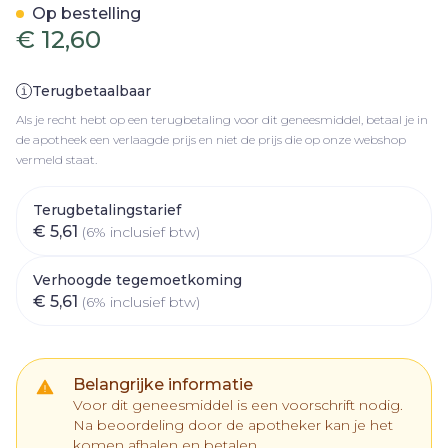
Op bestelling
€ 12,60
Terugbetaalbaar
Als je recht hebt op een terugbetaling voor dit geneesmiddel, betaal je in
de apotheek een verlaagde prijs en niet de prijs die op onze webshop
vermeld staat.
Terugbetalingstarief
€ 5,61
(6% inclusief btw)
Verhoogde tegemoetkoming
€ 5,61
(6% inclusief btw)
Belangrijke informatie
Voor dit geneesmiddel is een voorschrift nodig.
Na beoordeling door de apotheker kan je het
komen afhalen en betalen.