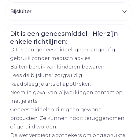
CNK
2929255
Bijsluiter
Nederlands
Arega Pharma NV, Teva
Duits
Frans
Organisaties
Belgium
Veiligheidsinformatie
Dit is een geneesmiddel - Hier zijn
enkele richtlijnen:
Merken
Teva
Dit is een geneesmiddel, geen langdurig
gebruik zonder medisch advies.
Breedte
60 mm
Buiten bereik van kinderen bewaren.
Lees de bijsluiter zorgvuldig.
Lengte
136 mm
Raadpleeg je arts of apotheker.
Neem in geval van bijwerkingen contact op
Diepte
40 mm
met je arts.
Geneesmiddelen zijn geen gewone
Hoeveelheid
50
producten. Ze kunnen nooit teruggenomen
Verpakking
of geruild worden.
Actieve
De wet verbiedt apothekers om ongebruikte