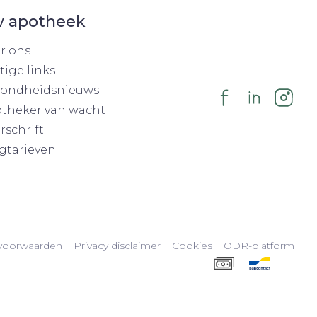
 apotheek
r ons
tige links
ondheidsnieuws
theker van wacht
rschrift
gtarieven
voorwaarden
Privacy disclaimer
Cookies
ODR-platform