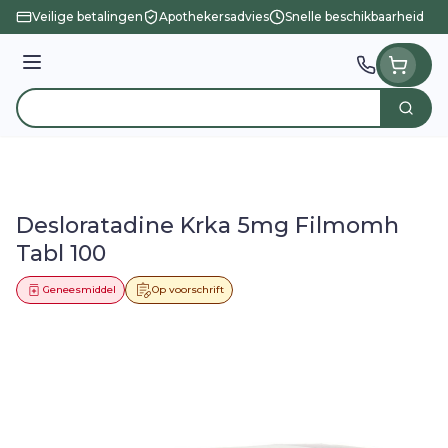
Ga naar de inhoud
Veilige betalingen
Apothekersadvies
Snelle beschikbaarheid
Menu
Zoek
Product, merk, categorie...
Desloratadine Krka 5mg Filmomh
Tabl 100
Geneesmiddel
Op voorschrift