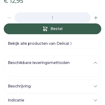
€ 12,95
Aantal
Bestel
Bekijk alle producten van Delical
Beschikbare leveringsmethoden
Beschrijving
Melkachtige drank, eiwitrijk, calorierijk.
-
Gebruiksklaar, UHT-gesteriliseerd -
Indicatie
Melkrecept voor meer smaak - 360 kcal of 1,8