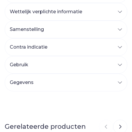
Wettelijk verplichte informatie
Samenstelling
Contra indicatie
Gebruik
Gegevens
CNK
4652475
Organisaties
BS Nutrition
Gerelateerde producten
Merken
Delical