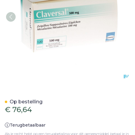
Claversal Supp 120 X 500
Op bestelling
€ 76,64
Terugbetaalbaar
Als je recht hebt op een terugbetaling voor dit geneesmiddel, betaal je in