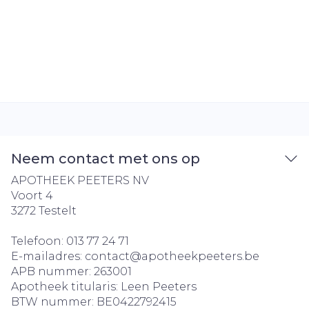
Neem contact met ons op
APOTHEEK PEETERS NV
Voort 4
3272
Testelt
Telefoon:
013 77 24 71
E-mailadres:
contact@
apotheekpeeters.be
APB nummer:
263001
Apotheek titularis:
Leen Peeters
BTW nummer:
BE0422792415