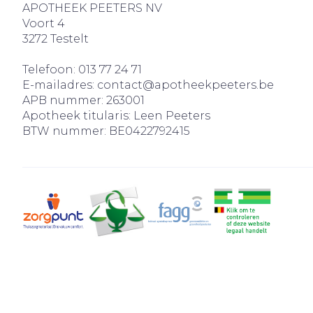
APOTHEEK PEETERS NV
Voort 4
3272
Testelt
Telefoon:
013 77 24 71
E-mailadres:
contact@
apotheekpeeters.be
APB nummer:
263001
Apotheek titularis:
Leen Peeters
BTW nummer:
BE0422792415