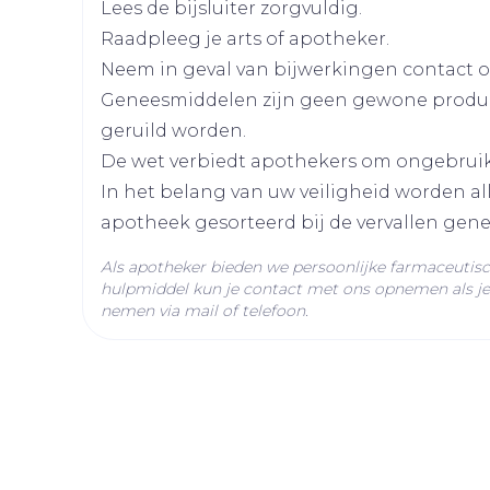
Lees de bijsluiter zorgvuldig.
Raadpleeg je arts of apotheker.
Lengte
128 mm
Neem in geval van bijwerkingen contact op
Geneesmiddelen zijn geen gewone produ
Diepte
50 mm
geruild worden.
De wet verbiedt apothekers om ongebrui
Actieve
abrocitinib
In het belang van uw veiligheid worden a
Ingrediënten
apotheek gesorteerd bij de vervallen gen
Behoud
Kamertemperatuur (15°
Als apotheker bieden we persoonlijke farmaceutis
hulpmiddel kun je contact met ons opnemen als je 
nemen via mail of telefoon.