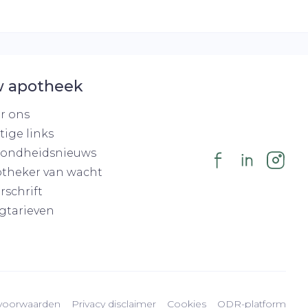
 apotheek
r ons
tige links
ondheidsnieuws
theker van wacht
rschrift
gtarieven
voorwaarden
Privacy disclaimer
Cookies
ODR-platform