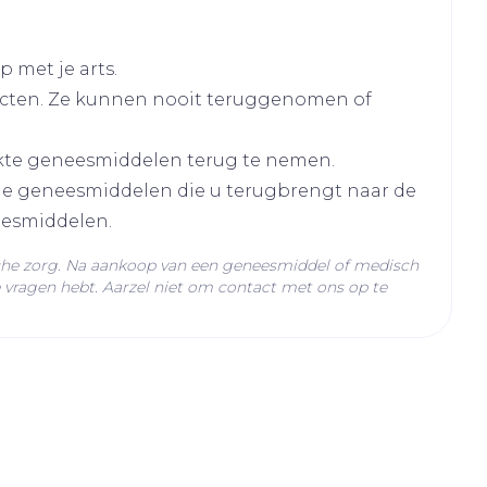
 met je arts.
cten. Ze kunnen nooit teruggenomen of
kte geneesmiddelen terug te nemen.
lle geneesmiddelen die u terugbrengt naar de
eesmiddelen.
C - 25°C)
che zorg. Na aankoop van een geneesmiddel of medisch
vragen hebt. Aarzel niet om contact met ons op te