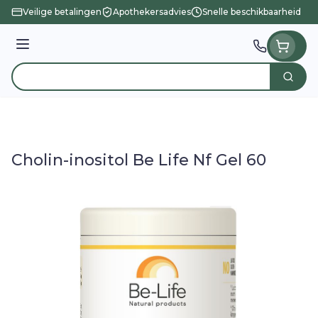
Ga naar de inhoud
Veilige betalingen
Apothekersadvies
Snelle beschikbaarheid
Menu
Zoek
Product, merk, categorie...
Cholin-inositol Be Life Nf Gel 60