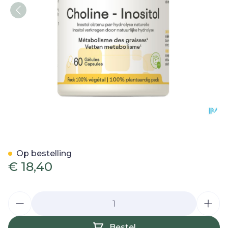
Cholin-inositol Be Life Nf 
Op bestelling
€ 18,40
Aantal
Bestel