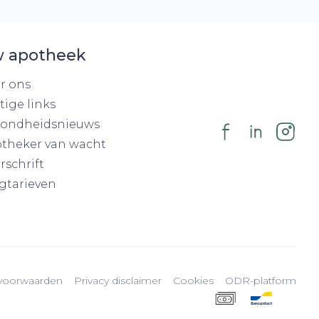
 apotheek
r ons
tige links
ondheidsnieuws
theker van wacht
rschrift
gtarieven
voorwaarden
Privacy disclaimer
Cookies
ODR-platform