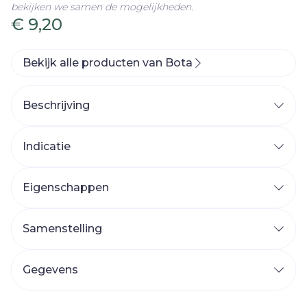
bekijken we samen de mogelijkheden.
€ 9,20
Bekijk alle producten van Bota
Beschrijving
Indicatie
Eigenschappen
Kussen van siliconengel
Soepel, zacht en comfortabel
Samenstelling
Antibacterieel
Kleur: zilver
Gegevens
CNK
3375805