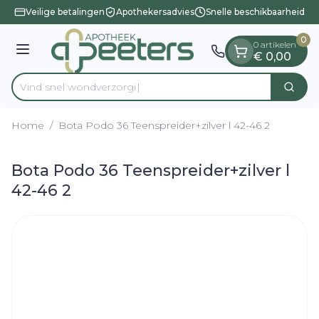
Dia 1 van 1
Ga naar de inhoud
Veilige betalingen
Apothekersadvies
Snelle beschikbaarheid
0
0 artikelen
Menu
€ 0,00
Vind snel wondv
Zoek
Product, merk, categorie...
Home
/
Bota Podo 36 Teenspreider+zilver l 42-46 2
Bota Podo 36 Teenspreider+zilver l
42-46 2