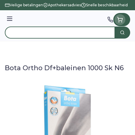
Ga naar de inhoud
Veilige betalingen
Apothekersadvies
Snelle beschikbaarheid
Menu
Zoek
Product, merk, categorie...
Bota Ortho Df+baleinen 1000 Sk N6