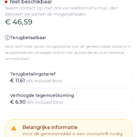
Niet beschikbaar
Neem contact op met ons via telefoon of e-mail, dan
bekijken we samen de mogelijkheden.
€ 46,59
Terugbetaalbaar
Als je recht hebt op een terugbetaling voor dit geneesmiddel, betaal je in
de apotheek een verlaagde prijs en niet de prijs die op onze webshop
vermeld staat.
Terugbetalingstarief
€ 11,61
(6% inclusief btw)
Verhoogde tegemoetkoming
€ 6,90
(6% inclusief btw)
Belangrijke informatie
Voor dit geneesmiddel is een voorschrift nodig.