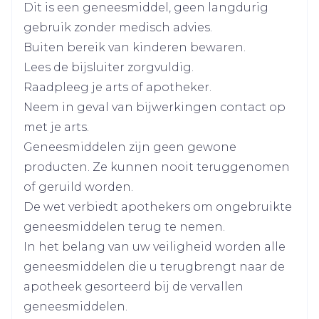
Dit is een geneesmiddel, geen langdurig
Een combinatie van hallucinaties, koorts,
Breedte
58 mm
gebruik zonder medisch advies.
rusteloosheid, tremor en zweten.
Buiten bereik van kinderen bewaren.
Lengte
138 mm
Lees de bijsluiter zorgvuldig.
Raadpleeg je arts of apotheker.
Diepte
30 mm
Neem in geval van bijwerkingen contact op
met je arts.
Actieve
rasagiline mesilaat
Geneesmiddelen zijn geen gewone
Ingrediënten
producten. Ze kunnen nooit teruggenomen
of geruild worden.
Kamertemperatuur (15°C -
Behoud
De wet verbiedt apothekers om ongebruikte
25°C)
geneesmiddelen terug te nemen.
In het belang van uw veiligheid worden alle
geneesmiddelen die u terugbrengt naar de
apotheek gesorteerd bij de vervallen
geneesmiddelen.