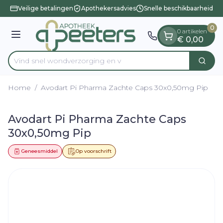
Dia 1 van 1
Ga naar de inhoud
Veilige betalingen
Apothekersadvies
Snelle beschikbaarheid
0
0 artikelen
Menu
€ 0,00
Vind snel wondverzor
Zoek
Product, merk, categorie...
Home
/
Avodart Pi Pharma Zachte Caps 30x0,50mg Pip
Avodart Pi Pharma Zachte Caps
30x0,50mg Pip
Geneesmiddel
Op voorschrift