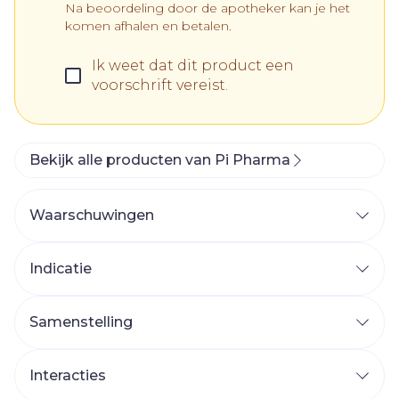
Na beoordeling door de apotheker kan je het
komen afhalen en betalen.
Ik weet dat dit product een
voorschrift vereist.
Bekijk alle producten van Pi Pharma
Waarschuwingen
Wanneer mag u dit middel niet innemen of
moet u er extra voorzichtig mee zijn?
Indicatie
Wanneer mag u dit middel niet gebruiken?
Behandeling van matige tot ernstige
symptomen van benige prostaat hypertrofie
Samenstelling
(BHP)
Vermindering van het risico van acute
Interacties
urineretentie en van een chirurgische