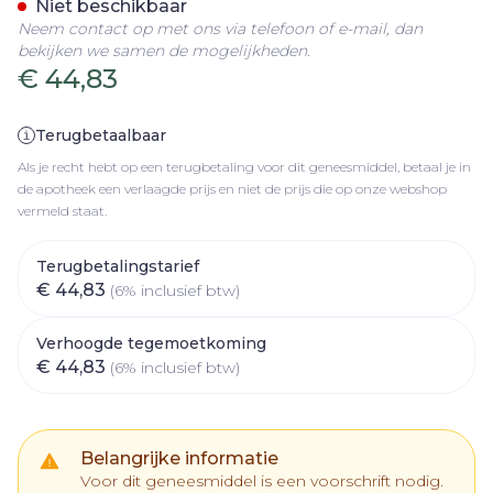
Niet beschikbaar
Neem contact op met ons via telefoon of e-mail, dan
bekijken we samen de mogelijkheden.
€ 44,83
Terugbetaalbaar
Als je recht hebt op een terugbetaling voor dit geneesmiddel, betaal je in
de apotheek een verlaagde prijs en niet de prijs die op onze webshop
vermeld staat.
Terugbetalingstarief
€ 44,83
(6% inclusief btw)
Verhoogde tegemoetkoming
€ 44,83
(6% inclusief btw)
Belangrijke informatie
Voor dit geneesmiddel is een voorschrift nodig.