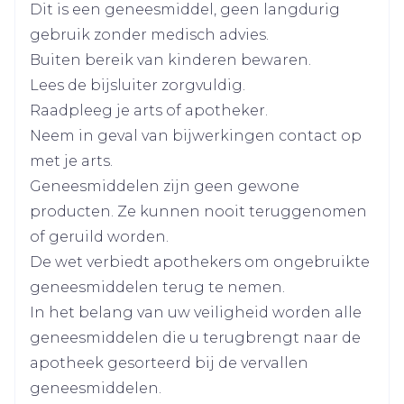
De capsules mogen met of zonder voedsel
aan te houden (impotentie), dit kan
Dit is een geneesmiddel, geen langdurig
aanhouden nadat u gestopt bent met
Breedte
81 mm
ingenomen worden
gebruik zonder medisch advies.
Avodart,
Buiten bereik van kinderen bewaren.
Verminderde zin in seks (libidoverlies), dit kan
Lengte
117 mm
aanhouden nadat u gestopt bent met
Lees de bijsluiter zorgvuldig.
Avodart,
Raadpleeg je arts of apotheker.
Problemen met de ejaculatie, zoals een
Diepte
30 mm
Neem in geval van bijwerkingen contact op
afname van het spermavolume dat tijdens
met je arts.
seksuele betrekkingen wordt afgegeven, dit
Hoeveelheid
kan aanhouden nadat u gestopt bent met
30
Geneesmiddelen zijn geen gewone
Verpakking
Avodart,
producten. Ze kunnen nooit teruggenomen
Vergroting en/of gevoeligheid van de
of geruild worden.
Actieve
borsten (gynaecomastie),
dutasteride
Ingrediënten
De wet verbiedt apothekers om ongebruikte
Draaierigheid bij inname samen met
tamsulosine.
geneesmiddelen terug te nemen.
Kamertemperatuur (15°C -
In het belang van uw veiligheid worden alle
Behoud
25°C)
geneesmiddelen die u terugbrengt naar de
apotheek gesorteerd bij de vervallen
hartfalen (het hart wordt minder efficiënt in
geneesmiddelen.
het rondpompen van het bloed door het