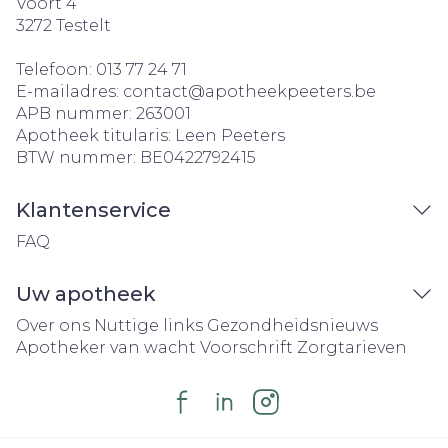
Voort 4
3272
Testelt
Telefoon:
013 77 24 71
E-mailadres:
contact@
apotheekpeeters.be
APB nummer:
263001
Apotheek titularis:
Leen Peeters
BTW nummer:
BE0422792415
Klantenservice
FAQ
Uw apotheek
Over ons
Nuttige links
Gezondheidsnieuws
Apotheker van wacht
Voorschrift
Zorgtarieven