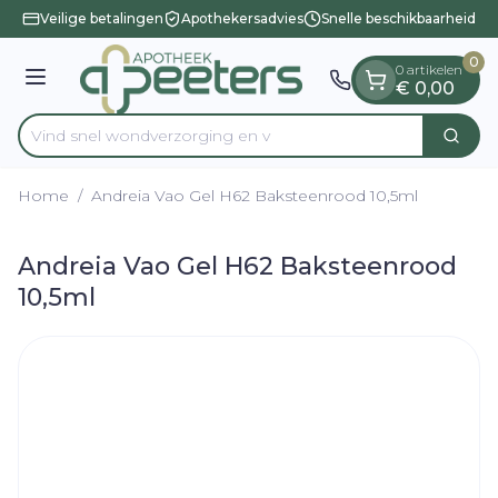
Dia 1 van 1
Ga naar de inhoud
Veilige betalingen
Apothekersadvies
Snelle beschikbaarheid
0
0 artikelen
Menu
€ 0,00
Vind snel wondverzorging
Zoek
Product, merk, categorie...
Home
/
Andreia Vao Gel H62 Baksteenrood 10,5ml
Andreia Vao Gel H62 Baksteenrood
10,5ml