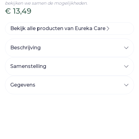
bekijken we samen de mogelijkheden.
€ 13,49
Bekijk alle producten van Eureka Care
Beschrijving
Samenstelling
Gegevens
CNK
3813367
Organisaties
Eureka Pharma
Merken
Eureka Care
,
Andreia