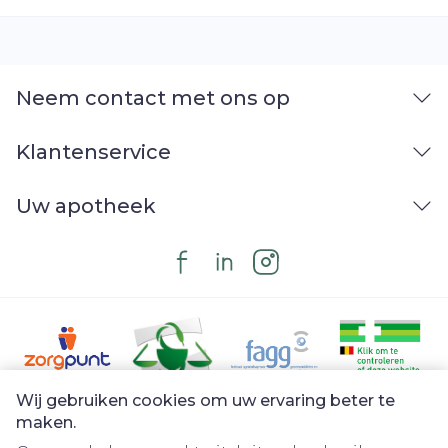
Hoeveelheid
10.5
Verpakking
Neem contact met ons op
Kamertemperatuur (15°C -
Behoud
25°C)
Klantenservice
Uw apotheek
Wij gebruiken cookies om uw ervaring beter te
Juridische links
maken.