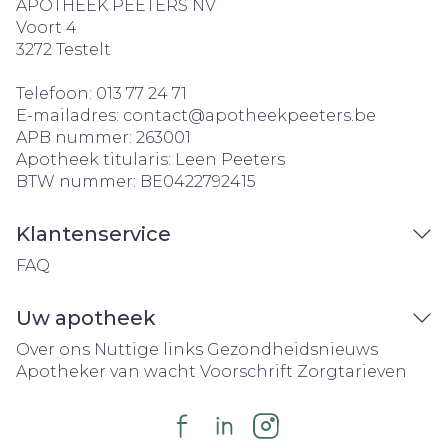
APOTHEEK PEETERS NV
Voort 4
3272
Testelt
Telefoon:
013 77 24 71
E-mailadres:
contact@
apotheekpeeters.be
APB nummer:
263001
Apotheek titularis:
Leen Peeters
BTW nummer:
BE0422792415
Klantenservice
FAQ
Uw apotheek
Over ons
Nuttige links
Gezondheidsnieuws
Apotheker van wacht
Voorschrift
Zorgtarieven