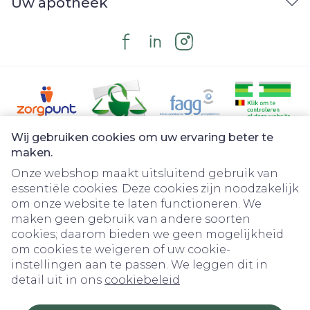
Uw apotheek
en ernstige psoriasis); penicillines kunnen de
uitscheiding van methotrexaat verminderen,
waardoor bijwerkingen mogelijk kunnen
toenemen. Zwangerschap en borstvoeding
Bent u zwanger, denkt u zwanger te zijn, wilt
u zwanger worden of geeft u borstvoeding?
Neem dan contact op met uw arts of
Wij gebruiken cookies om uw ervaring beter te
apotheker voordat u dit geneesmiddel
Juridische links
maken.
gebruikt. Rijvaardigheid en het gebruik van
Onze webshop maakt uitsluitend gebruik van
machines Amoxicilline EG kan bijwerkingen
essentiële cookies. Deze cookies zijn noodzakelijk
om onze website te laten functioneren. We
veroorzaken en de symptomen (zoals
maken geen gebruik van andere soorten
allergische reacties, duizeligheid en
cookies; daarom bieden we geen mogelijkheid
convulsies) kunnen ervoor zorgen dat u niet
om cookies te weigeren of uw cookie-
kunt rijden. Rij niet en bedien geen
instellingen aan te passen. We leggen dit in
detail uit in ons
cookiebeleid
machines tenzij u zich goed voelt.
Amoxicilline EG bevat natrium Dit middel