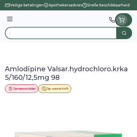
Ga naar de inhoud
Veilige betalingen
Apothekersadvies
Snelle beschikbaarheid
Menu
Zoek
Product, merk, categorie...
Amlodipine Valsar.hydrochloro.krka
5/160/12,5mg 98
Geneesmiddel
Op voorschrift