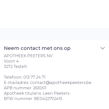
Neem contact met ons op
APOTHEEK PEETERS NV
Voort 4
3272
Testelt
Telefoon:
013 77 24 71
E-mailadres:
contact@
apotheekpeeters.be
APB nummer:
263001
Apotheek titularis:
Leen Peeters
BTW nummer:
BE0422792415