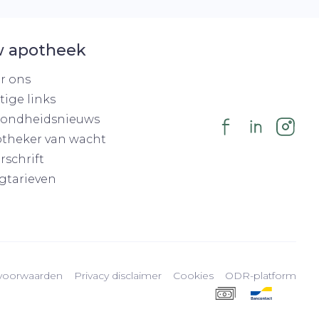
 apotheek
r ons
tige links
ondheidsnieuws
theker van wacht
rschrift
gtarieven
voorwaarden
Privacy disclaimer
Cookies
ODR-platform